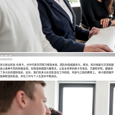
多元就业机会 在徕卡，合作代表共同努力塑造未来。团队的组成越多元，想法、知识技能与交流就越
会以各种不同的样貌呈现。在制造地德国与葡萄牙。以及全世界的徕卡专卖店、艺廊和学院，都展现
了多元化的国际色彩。此外，我们的多元化也彰显在工作经验、年龄与之前的教育上。 徕卡提供展开
各种职涯的机会，并在工作与个人生涯中不断成长。