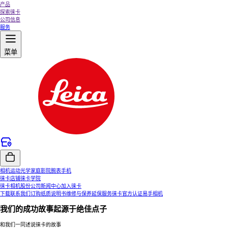
产品
探索徕卡
公司信息
服务
菜单
相机
运动光学
家庭影院
腕表
手机
徕卡店铺
徕卡学院
徕卡相机股份公司
新闻中心
加入徕卡
下载
联系我们
订购纸质说明书
维修与保养
延保服务
徕卡官方认证易手相机
我们的成功故事起源于绝佳点子
和我们一同述说徕卡的故事