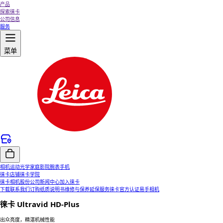
产品
探索徕卡
公司信息
服务
菜单
相机
运动光学
家庭影院
腕表
手机
徕卡店铺
徕卡学院
徕卡相机股份公司
新闻中心
加入徕卡
下载
联系我们
订购纸质说明书
维修与保养
延保服务
徕卡官方认证易手相机
徕卡 Ultravid HD-Plus
出众亮度，精湛机械性能