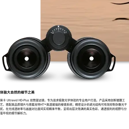
体验大自然的细节之美
徕卡 Ultravid HD‑Plus 双筒望远镜，专为追求极致光学体验的专业用户打造。产品采用创新镀膜工
艺，搭配高品质镜片与搭载肖特HT™高透玻璃的棱镜系统；精密设计的遮光结构可有效抑制杂散光干
扰，在光线透射率与画面对比度间实现精准平衡，呈现出层次饱满的真实色彩、通透锐利的视野与分
毫毕现的细节解析力。