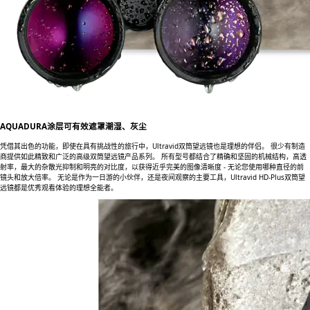
AQUADURA涂层可有效遮罩潮湿、灰尘
凭借其出色的功能，即使在具有挑战性的旅行中，Ultravid双筒望远镜也是理想的伴侣。 很少有制造
商提供如此精致和广泛的高级双筒望远镜产品系列。 所有型号都结合了精确和坚固的机械结构，高透
射率，最大的杂散光抑制和明亮的对比度，以获得近乎完美的图像清晰度 - 无论您使用哪种直径的前
镜头和放大倍率。 无论是作为一日游的小伙伴，还是夜间观察的主要工具，Ultravid HD-Plus双筒望
远镜都是优秀观看体验的理想全能者。