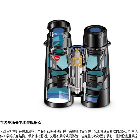
在各类场景下均表现出众
其对焦机构运转顺滑流畅，全程1.25圈转动行程，兼顾操作安全性，实现快速而精准的对焦。符合人
体工学的机身结构，带来轻松舒适、久看不累的观测体验；镜身重心巧妙置于掌心，握持稳定且操控