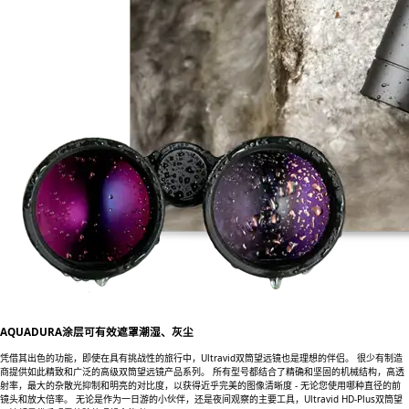
AQUADURA涂层可有效遮罩潮湿、灰尘
凭借其出色的功能，即使在具有挑战性的旅行中，Ultravid双筒望远镜也是理想的伴侣。 很少有制造
商提供如此精致和广泛的高级双筒望远镜产品系列。 所有型号都结合了精确和坚固的机械结构，高透
射率，最大的杂散光抑制和明亮的对比度，以获得近乎完美的图像清晰度 - 无论您使用哪种直径的前
镜头和放大倍率。 无论是作为一日游的小伙伴，还是夜间观察的主要工具，Ultravid HD-Plus双筒望