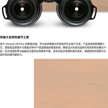
体验大自然的细节之美
徕卡 Ultravid HD‑Plus 双筒望远镜，专为追求极致光学体验的专业用户打造。产品采用创新镀膜工
艺，搭配高品质镜片与搭载肖特HT™高透玻璃的棱镜系统；精密设计的遮光结构可有效抑制杂散光干
扰，在光线透射率与画面对比度间实现精准平衡，呈现出层次饱满的真实色彩、通透锐利的视野与分
毫毕现的细节解析力。