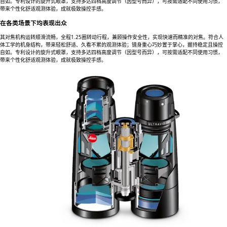
自如。专利设计的旋升式眼罩，支持多达四档高度调节（因型号而异），可按需适配不同使用习惯，
带来个性化舒适观测体验，成就极致操控手感。
在各类场景下均表现出众
其对焦机构运转顺滑流畅，全程1.25圈转动行程，兼顾操作安全性，实现快速而精准的对焦。符合人
体工学的机身结构，带来轻松舒适、久看不累的观测体验；镜身重心巧妙置于掌心，握持稳定且操控
自如。专利设计的旋升式眼罩，支持多达四档高度调节（因型号而异），可按需适配不同使用习惯，
带来个性化舒适观测体验，成就极致操控手感。