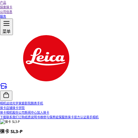
产品
探索徕卡
公司信息
服务
菜单
相机
运动光学
家庭影院
腕表
手机
徕卡店铺
徕卡学院
徕卡相机股份公司
新闻中心
加入徕卡
下载
联系我们
订购纸质说明书
维修与保养
延保服务
徕卡官方认证易手相机
徕卡 SL3-P