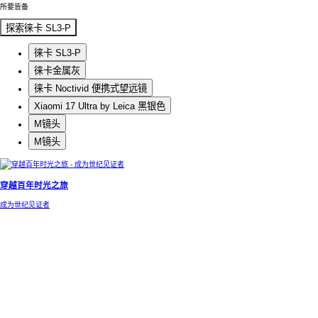
所要皆备
探索徕卡 SL3-P
徕卡 SL3-P
徕卡金属灰
徕卡 Noctivid 便携式望远镜
Xiaomi 17 Ultra by Leica 黑银色
M镜头
M镜头
穿越百年时光之旅
成为世纪见证者