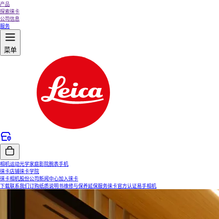
产品
探索徕卡
公司信息
服务
菜单
相机
运动光学
家庭影院
腕表
手机
徕卡店铺
徕卡学院
徕卡相机股份公司
新闻中心
加入徕卡
下载
联系我们
订购纸质说明书
维修与保养
延保服务
徕卡官方认证易手相机