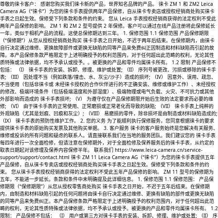
尊敬的徕卡客户： 感谢您购买我们徕卡新的产品，世界知名品牌的产品。 徕卡 ZM 1 和 ZM2 Leica
Camera AG（“徕卡”）为您的徕卡手表提供两年产品保修，自从徕卡专卖店或授权经销商处购买徕卡
手表之日起生效。保修受下列条款和条件的约束。 您从 Leica 手表授权经销商获得的法定权利不受此
两年产品保修的影响。 ZM 1 和 ZM 2 型号提供 2 年保修。客户可以通过在线产品注册将此保修延长
一年，类似于相机产品的流程。这使总保修期达到三年。 1. 保修范围 1.1 保修范围 产品保修期限
（“保修期”）从您从授权经销商处购买 徕卡手表之日开始，不迟于两年后结束。在保修期内，由徕卡
自行决定通过维修、更换故障部件或更换无缺陷的同等产品来免费纠正因制造和材料缺陷而引起的故
障。本产品保修条款严格限定于上述明确授予的权利范围内，对于任何超出此范畴的权利，无论其性
质特殊或法律依据，均不予承认或授予。。被更换的产品和零件均属徕卡所有。 1.2 限制 产品保修不
包括： （I） 徕卡手表的安装、拆卸、修理、维护或处置; （II） 序列号被更改、污损或移除的徕卡手
表; （III） 因处理不当（例如跌落/撞击、水、灰尘/沙子）造成的损坏; （IV） 因意外、误用、疏忽、
不当使用（包括非徕卡或 未经徕卡授权的合作伙伴进行的不正确安装、维修或维护工作）、未经授权
的修改、极端环境条件（包括极端温度和外部湿度）、极端物理或电气负载、火灾、不可抗力或其他
外部影响而造成的 徕卡手表损坏; （V） 为遵守仅在产品保修期限开始后生效的法定要求而必要的维
修; （VI） 由于徕卡手表的正常使用、正常磨损或正常老化而导致的缺陷; （VII） 徕卡手表上纯粹的
外观缺陷（尤其是划痕、凹痕和灰尘）; （VIII） 易磨损的零件，除非损坏是由制造或材料缺陷造成的;
（IX） 徕卡手表的预防性维护工作。 2. 您的义务 为了能顺利执行保修服务，您同意根据徕卡的要求
提供徕卡手表的原始购买发票及其他购买单据。 3. 客户服务 徕卡的客户服务始终是您解决有关服务、
维修或投诉的所有问题和疑虑的联系人。请直接联系我们在当地的服务团队。我们建议您的 徕卡手表
每四年进行一次全面检修，但请注意在保修期外，对于全面检修及保养服务后的徕卡手表，从约定的
取表日期起对该修理及保养内容保修半年。 联系我们 https://www.leica-camera.cn/service-
support/support/contact.html 徕卡 ZM 11 Leica Camera AG（“徕卡”）为您的徕卡手表提供五年
产品保修，自从徕卡专卖店或授权经销商处购买徕卡手表之日起生效。保修受下列条款和条件的约
束。 您从徕卡手表授权经销商获得的法定权利不受此五年产品保修的影响。 ZM 11 型号的保修期为
五年，不能进一步延长。条款和条件中未明确提及此详细信息。 1. 保修范围 1.1 保修范围： 产品保
修期限（“保修期限”）从您从授权零售商处购买 徕卡手表之日开始，不迟于五年后结束。在保修期
内，由制造和材料缺陷引起的任何问题将由徕卡自行决定通过维修、更换有缺陷的部件或更换无缺陷
的同等产品来免费纠正。本产品保修条款严格限定于上述明确授予的权利范围内，对于任何超出此范
畴的权利，无论其性质特殊或法律依据，均不予承认或授予。被更换的产品和零件均属徕卡所有。 1.2
限制： 产品保修不包括： （I） 用户或第三方对徕卡手表的安装、拆卸、修理、维护或处置; （II） 序