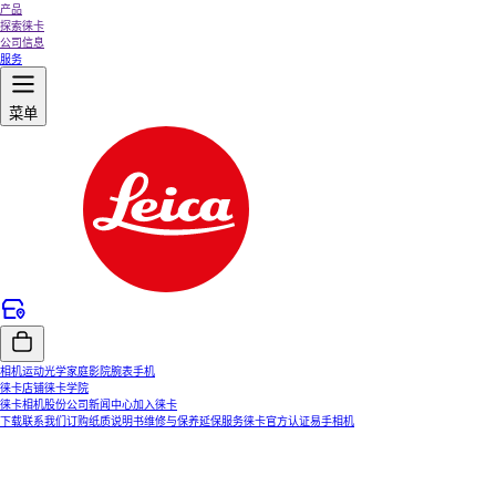
产品
探索徕卡
公司信息
服务
菜单
相机
运动光学
家庭影院
腕表
手机
徕卡店铺
徕卡学院
徕卡相机股份公司
新闻中心
加入徕卡
下载
联系我们
订购纸质说明书
维修与保养
延保服务
徕卡官方认证易手相机