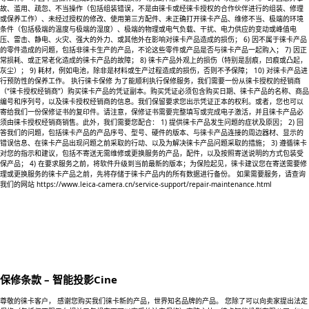
故、滥用、疏忽、不当操作（包括组装错误，不是由徕卡或经徕卡授权的合作伙伴进行的组装、修理
或保养工作）、未经过授权的修改、使用第三方配件、未正确打开徕卡产品、维修不当、极端的环境
条件（包括极端的温度与极端的湿度）、极端的物理或电气负载、干扰、电力供应的变动或峰值电
压、雷击、静电、火灾、强大的外力、或其他外在影响对徕卡产品造成的损伤； 6) 因不属于徕卡产品
的零件造成的问题，包括非徕卡生产的产品，不论这些零件或产品是否与徕卡产品一起购入； 7) 因正
常损耗、或正常老化造成的徕卡产品的故障； 8) 徕卡产品外观上的损伤（特别是刮痕，凹痕或凸起，
灰尘）； 9) 耗材，例如电池，除非是材料或生产过程造成的损伤，否则不予保障； 10) 对徕卡产品进
行预防性的保养工作。 执行徕卡保修 为了能顺利执行保修服务，我们需要一份从徕卡授权的经销商
（“徕卡授权经销商”）购买徕卡产品的凭证副本。购买凭证必须包含购买日期、徕卡产品的名称、商品
编号和序列号，以及徕卡授权经销商的信息。我们保留要求您出示凭证正本的权利。或者，您也可以
寄给我们一份保修证书的复印件。请注意，保修证书需要完整填写或完成电子激活，并且徕卡产品必
须由徕卡授权经销商销售。此外，我们需要您配合： 1) 提供徕卡产品发生问题的症状及原因； 2) 回
答我们的问题，包括徕卡产品的产品序号、型号、硬件的版本、与徕卡产品连接的周边器材、显示的
错误信息、在徕卡产品出现问题之前采取的行动、以及为解决徕卡产品问题采取的措施； 3) 遵循徕卡
对您的指示和建议，包括不寄送无需维修或更换服务的产品，配件，以及按照寄送说明的方式包装受
保产品； 4) 在要求服务之前，将软件升级到当前最新的版本；为保险起见，徕卡建议您在寄送需要修
理或更换服务的徕卡产品之前，先将存储于徕卡产品内的所有数据进行备份。 如果需要服务，请查询
我们的网站 https://www.leica-camera.cn/service-support/repair-maintenance.html
保修条款 – 智能投影Cine
尊敬的徕卡客户， 感谢您购买我们徕卡新的产品，世界知名品牌的产品。 您除了可以向卖家提出法定