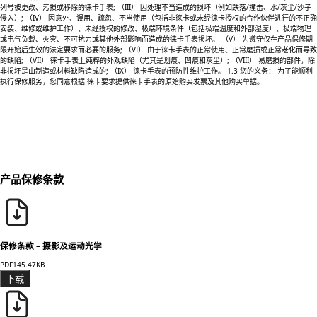
列号被更改、污损或移除的徕卡手表; （III） 因处理不当造成的损坏（例如跌落/撞击、水/灰尘/沙子
侵入）; （IV） 因意外、误用、疏忽、不当使用（包括非徕卡或未经徕卡授权的合作伙伴进行的不正确
安装、维修或维护工作）、未经授权的修改、极端环境条件（包括极端温度和外部湿度）、极端物理
或电气负载、火灾、不可抗力或其他外部影响而造成的徕卡手表损坏。 （V） 为遵守仅在产品保修期
限开始后生效的法定要求而必要的服务; （VI） 由于徕卡手表的正常使用、正常磨损或正常老化而导致
的缺陷; （VII） 徕卡手表上纯粹的外观缺陷（尤其是划痕、凹痕和灰尘）; （VIII） 易磨损的部件，除
非损坏是由制造或材料缺陷造成的; （IX） 徕卡手表的预防性维护工作。 1.3 您的义务： 为了能顺利
执行保修服务，您同意根据 徕卡要求提供徕卡手表的原始购买发票及其他购买单据。
产品保修条款
保修条款 – 摄影及运动光学
PDF
145.47KB
下载