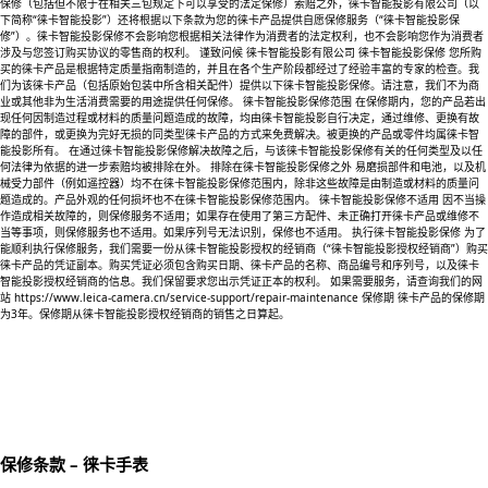
保修（包括但不限于在相关三包规定下可以享受的法定保修）索赔之外，徕卡智能投影有限公司（以
下简称“徕卡智能投影”）还将根据以下条款为您的徕卡产品提供自愿保修服务（“徕卡智能投影保
修”）。徕卡智能投影保修不会影响您根据相关法律作为消费者的法定权利，也不会影响您作为消费者
涉及与您签订购买协议的零售商的权利。 谨致问候 徕卡智能投影有限公司 徕卡智能投影保修 您所购
买的徕卡产品是根据特定质量指南制造的，并且在各个生产阶段都经过了经验丰富的专家的检查。我
们为该徕卡产品（包括原始包装中所含相关配件）提供以下徕卡智能投影保修。请注意，我们不为商
业或其他非为生活消费需要的用途提供任何保修。 徕卡智能投影保修范围 在保修期内，您的产品若出
现任何因制造过程或材料的质量问题造成的故障，均由徕卡智能投影自行决定，通过维修、更换有故
障的部件，或更换为完好无损的同类型徕卡产品的方式来免费解决。被更换的产品或零件均属徕卡智
能投影所有。 在通过徕卡智能投影保修解决故障之后，与该徕卡智能投影保修有关的任何类型及以任
何法律为依据的进一步索赔均被排除在外。 排除在徕卡智能投影保修之外 易磨损部件和电池，以及机
械受力部件（例如遥控器）均不在徕卡智能投影保修范围内，除非这些故障是由制造或材料的质量问
题造成的。产品外观的任何损坏也不在徕卡智能投影保修范围内。 徕卡智能投影保修不适用 因不当操
作造成相关故障的，则保修服务不适用；如果存在使用了第三方配件、未正确打开徕卡产品或维修不
当等事项，则保修服务也不适用。如果序列号无法识别，保修也不适用。 执行徕卡智能投影保修 为了
能顺利执行保修服务，我们需要一份从徕卡智能投影授权的经销商（“徕卡智能投影授权经销商”）购买
徕卡产品的凭证副本。购买凭证必须包含购买日期、徕卡产品的名称、商品编号和序列号，以及徕卡
智能投影授权经销商的信息。我们保留要求您出示凭证正本的权利。 如果需要服务，请查询我们的网
站 https://www.leica-camera.cn/service-support/repair-maintenance 保修期 徕卡产品的保修期
为3年。保修期从徕卡智能投影授权经销商的销售之日算起。
保修条款 – 徕卡手表