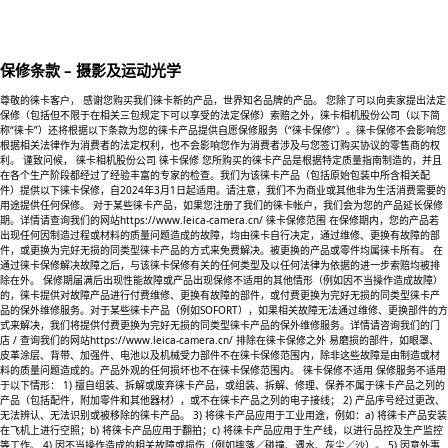
保修条款 – 摄影及运动光学
尊敬的徕卡客户， 感谢您购买我们徕卡新的产品，世界知名品牌的产品。 您除了可以向卖家提出法定
保修（包括但不限于在相关三包规定下可以享受的法定保修）索赔之外，徕卡相机股份公司（以下简
称“徕卡”）还将根据以下条款为您的徕卡产品提供自愿保修服务（“徕卡保修”）。徕卡保修不会影响您
根据相关法律作为消费者的法定权利，也不会影响您作为消费者涉及与您签订购买协议的零售商的权
利。 谨致问候， 徕卡相机股份公司 徕卡保修 您所购买的徕卡产品是根据特定质量指南制造的，并且
在各个生产阶段都经过了经验丰富的专家的检查。我们为该徕卡产品（包括原始包装中所含相关配
件）提供以下徕卡保修，自2024年3月1日起适用。请注意，我们不为商业或其他非为生活消费需要的
用途提供任何保修。 对于某些徕卡产品，如果您注册了我们的徕卡帐户，我们会为您的产品延长保修
期。详情请查询我们的网站https://www.leica-camera.cn/ 徕卡保修范围 在保修期内，您的产品若
出现任何因制造过程或材料的质量问题造成的故障，均由徕卡自行决定，通过维修、更换有故障的部
件，或更换为完好无损的同类型徕卡产品的方式来免费解决。被更换的产品或零件均属徕卡所有。 在
通过徕卡保修解决故障之后，与该徕卡保修有关的任何类型及以任何法律为依据的进一步索赔均被排
除在外。 保修期届满后出现性能故障或产品出现保修不适用的其他情形（例如因不当操作造成故障）
的，徕卡提供对故障产品进行付费维修、更换有故障的部件，或付费更换为完好无损的同类型徕卡产
品的保外维修服务。对于某些徕卡产品（例如SOFORT），如果相关故障无法通过维修、更换部件的方
式来解决，我们将提供付费更换为完好无损的同类型徕卡产品的保外维修服务。详情请咨询我们的门
店 / 查询我们的网站https://www.leica-camera.cn/ 排除在徕卡保修之外 易磨损的部件，如眼罩、
皮革涂层、背带、加强件、电池以及机械受力部件不在徕卡保修范围内，除非这些故障是由制造或材
料的质量问题造成的。产品外观的任何损坏也不在徕卡保修范围内。 徕卡保修不适用 保修服务不适用
于以下情形： 1) 擅自组装、拆解或废弃徕卡产品，或组装、拆解、修理、保养不属于徕卡产品之列的
产品（包括配件，附加零件和其他器材），或不在徕卡产品之列的电子接线； 2) 产品序号经过更改、
无法辨认、无法识别或被移除的徕卡产品。 3) 将徕卡产品应用于工业用途，例如：a) 将徕卡产品安装
在飞机上进行空照；b) 将徕卡产品应用于翻拍；c) 将徕卡产品应用于生产线，以进行品控及生产监控
等工作。 4) 因不当操作造成的相关故障或损伤（例如摔落／碰撞、遇水、灰尘／沙）。 5) 因意外事