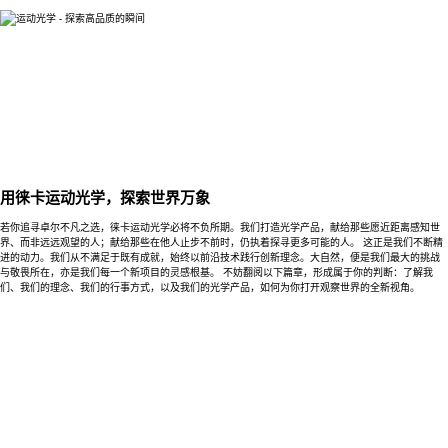
用徕卡运动光学，探索世界万象
若你追寻卓尔不凡之选，徕卡运动光学必将不负所期。我们打造光学产品，献给那些愿近距离感知世
界、而非远远观望的人；献给那些在他人止步不前时，仍执着探寻更多可能的人。 这正是我们不断精
进的动力。我们从不满足于既有成就，始终以前沿技术践行创新理念。大自然，便是我们最大的挑战
与敬畏所在，亦是我们每一个新项目的灵感根基。 不妨翻阅以下篇章，形成属于你的判断：了解我
们、我们的理念、我们的行事方式，以及我们的光学产品，如何为你打开观察世界的全新视角。