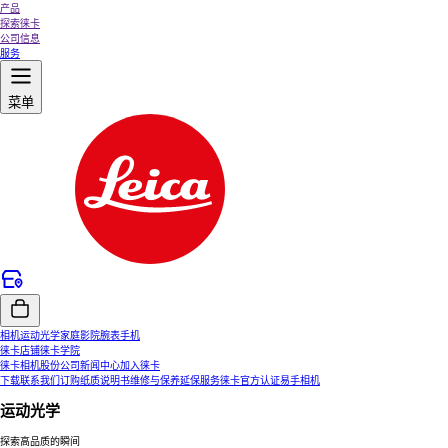
产品
探索徕卡
公司信息
服务
菜单
相机
运动光学
家庭影院
腕表
手机
徕卡店铺
徕卡学院
徕卡相机股份公司
新闻中心
加入徕卡
下载
联系我们
订购纸质说明书
维修与保养
延保服务
徕卡官方认证易手相机
运动光学
探索高品质的瞬间