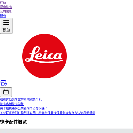
产品
探索徕卡
公司信息
服务
菜单
相机
运动光学
家庭影院
腕表
手机
徕卡店铺
徕卡学院
徕卡相机股份公司
新闻中心
加入徕卡
下载
联系我们
订购纸质说明书
维修与保养
延保服务
徕卡官方认证易手相机
徕卡配件概览