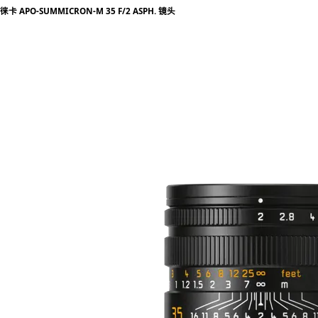
徕卡 APO-SUMMICRON-M 35 F/2 ASPH. 镜头