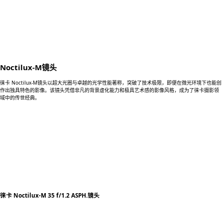
Noctilux-M镜头
徕卡 Noctilux-M镜头以超大光圈与卓越的光学性能著称，突破了技术极限，即便在微光环境下也能创
作出独具特色的影像。该镜头凭借非凡的背景虚化能力和极具艺术感的影像风格，成为了徕卡摄影领
域中的传世经典。
徕卡 Noctilux-M 35 f/1.2 ASPH.镜头