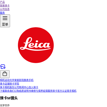
产品
探索徕卡
公司信息
服务
菜单
相机
运动光学
家庭影院
腕表
手机
徕卡店铺
徕卡学院
徕卡相机股份公司
新闻中心
加入徕卡
下载
联系我们
订购纸质说明书
维修与保养
延保服务
徕卡官方认证易手相机
徕卡M镜头
光学杰作