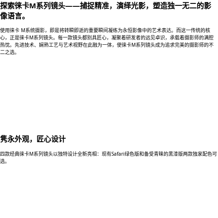
探索徕卡M系列镜头——捕捉精准，演绎光影，塑造独一无二的影
像语言。
使用徕卡 M系统摄影，即是将转瞬即逝的重要瞬间凝练为永恒影像中的艺术表达。而这一传统的核
心，正是徕卡M系列镜头。每一款镜头都别具匠心，凝聚着研发者的远见卓识，承载着摄影师的满腔
热忱。先进技术、娴熟工艺与艺术视野在此融为一体，使徕卡M系列镜头成为追求完美的摄影师的不
二之选。
隽永外观，匠心设计
四款经典徕卡M系列镜头以独特设计全新亮相：现有Safari绿色版和备受青睐的黑漆版两款独家配色可
选。