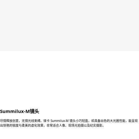
Summilux-M镜头
尽情释放创意，无惧光线束缚。徕卡 Summilux-M 镜头小巧轻盈，却具备出色的大光圈性能，能呈现
出惊艳的锐度与柔美的虚化效果，非常适合人像、现场光拍摄以及纪实摄影。