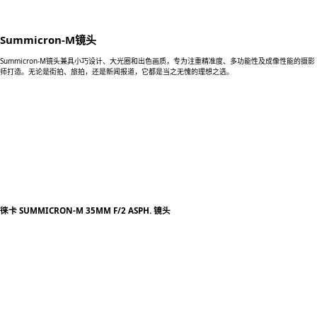
Summicron-M镜头
Summicron-M镜头兼具小巧设计、大光圈和出色画质，专为注重精准度、多功能性及成像性能的摄影
师打造。无论是街拍、旅拍，还是新闻报道，它都是当之无愧的理想之选。
徕卡 SUMMICRON-M 35MM F/2 ASPH. 镜头