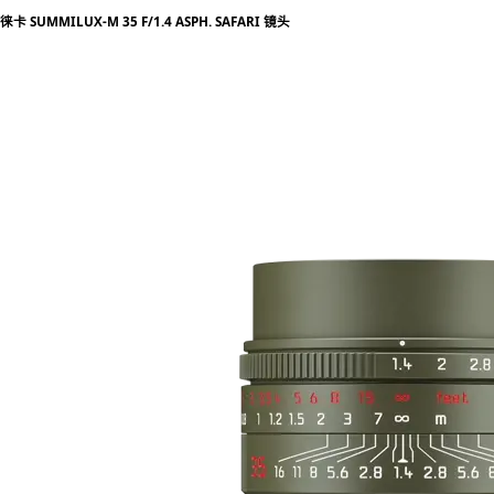
徕卡 SUMMILUX-M 35 F/1.4 ASPH. SAFARI 镜头