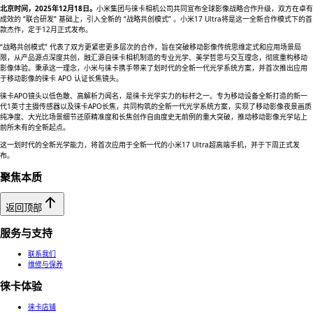
北京时间，2025年12月18日。
小米集团与徕卡相机公司共同宣布全球影像战略合作升级，双方在卓有
成效的 “联合研发” 基础上，引入全新的 “战略共创模式” 。小米17 Ultra将是这一全新合作模式下的首
款杰作，定于12月正式发布。
“战略共创模式” 代表了双方更紧密更多层次的合作，旨在突破移动影像传统思维定式和应用场景局
限，从产品源点深度共创，融汇源自徕卡相机制造的专业光学、美学哲思与交互理念，彻底重构移动
影像体验。秉承这一理念，小米与徕卡携手带来了划时代的全新一代光学系统方案，并首次推出应用
于移动影像的徕卡 APO 认证长焦镜头。
徕卡APO镜头以低色散、高解析力闻名，是徕卡光学实力的标杆之一。专为移动设备全新打造的新一
代1英寸主摄传感器以及徕卡APO长焦，共同构筑的全新一代光学系统方案，实现了移动影像夜景画质
纯净度、大光比场景细节还原精准度和长焦创作自由度史无前例的重大突破，推动移动影像光学站上
前所未有的全新起点。
这一划时代的全新光学能力，将首次应用于全新一代的小米17 Ultra超高端手机，并于下周正式发
布。
聚焦本质
返回顶部
服务与支持
联系我们
维修与保养
徕卡体验
徕卡店铺