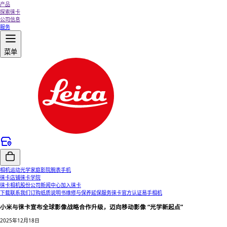
产品
探索徕卡
公司信息
服务
菜单
相机
运动光学
家庭影院
腕表
手机
徕卡店铺
徕卡学院
徕卡相机股份公司
新闻中心
加入徕卡
下载
联系我们
订购纸质说明书
维修与保养
延保服务
徕卡官方认证易手相机
小米与徕卡宣布全球影像战略合作升级，迈向移动影像 “光学新起点”
2025年12月18日