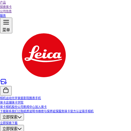
产品
探索徕卡
公司信息
服务
菜单
相机
运动光学
家庭影院
腕表
手机
徕卡店铺
徕卡学院
徕卡相机股份公司
新闻中心
加入徕卡
下载
联系我们
订购纸质说明书
维修与保养
延保服务
徕卡官方认证易手相机
立即探索
立即探索
下载
立即探索