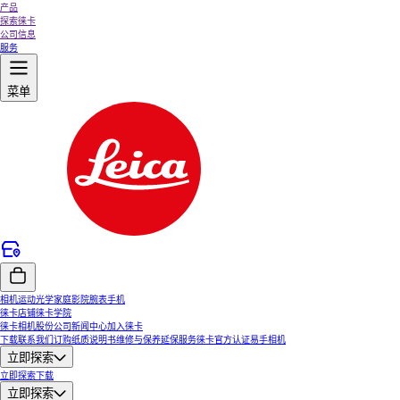
产品
探索徕卡
公司信息
服务
菜单
相机
运动光学
家庭影院
腕表
手机
徕卡店铺
徕卡学院
徕卡相机股份公司
新闻中心
加入徕卡
下载
联系我们
订购纸质说明书
维修与保养
延保服务
徕卡官方认证易手相机
立即探索
立即探索
下载
立即探索