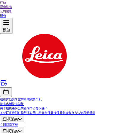
产品
探索徕卡
公司信息
服务
菜单
相机
运动光学
家庭影院
腕表
手机
徕卡店铺
徕卡学院
徕卡相机股份公司
新闻中心
加入徕卡
下载
联系我们
订购纸质说明书
维修与保养
延保服务
徕卡官方认证易手相机
立即探索
立即探索
下载
立即探索