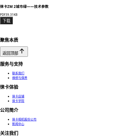
徕卡ZM 2城市绿——技术参数
PDF
39.31KB
下载
聚焦本质
返回顶部
服务与支持
联系我们
维修与保养
徕卡体验
徕卡店铺
徕卡学院
公司简介
徕卡相机股份公司
新闻中心
关注我们